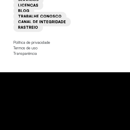
LICENÇAS
BLOG
TRABALHE CONOSCO
CANAL DE INTEGRIDADE
RASTREIO
PORTO ALEGRE – RS
Política de privacidade
Termos de uso
Transparência
Av. João Elustondo Filho, 70
Bairro Sarandi, CEP 91140-410
(51) 3364-4844
portoalegre@btrtransportes.com.br