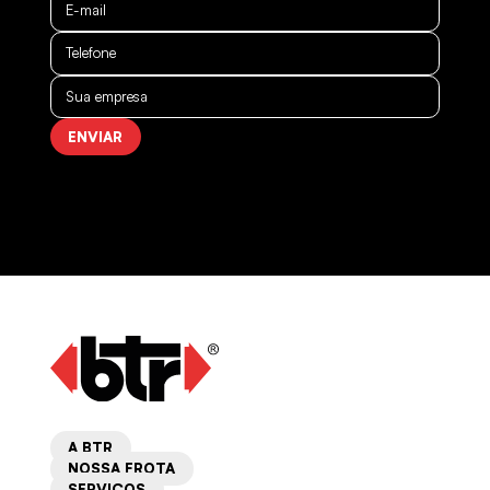
(11) 2412-7128
saopaulo@btrtransportes.com.br
CURITIBA – PR
Rua Vanderlei Moreno, 12.450
Planta Laranjeiras. CEP 83075-020
(45) 98825-8448
A BTR
curitiba@btrtransportes.com.br
NOSSA FROTA
SERVIÇOS