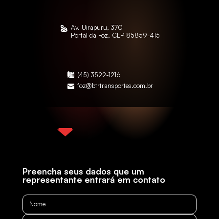
Av. Uirapuru, 370
Portal da Foz, CEP 85859-415
(45) 3522-1216
foz@btrtransportes.com.br
GUARULHOS – SP
Preencha seus dados que um
representante entrará em contato
Rua da Lagoa, 106/134
Cidade Industrial Satélite de SP, CEP 07232-
152