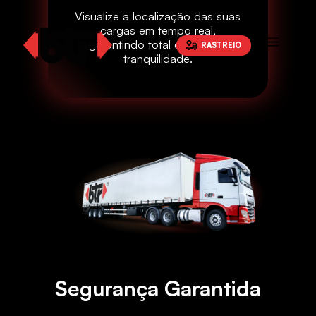
Visualize a localização das suas
cargas em tempo real,
garantindo total controle e
RASTREIO
ES
tranquilidade.
Segurança Garantida