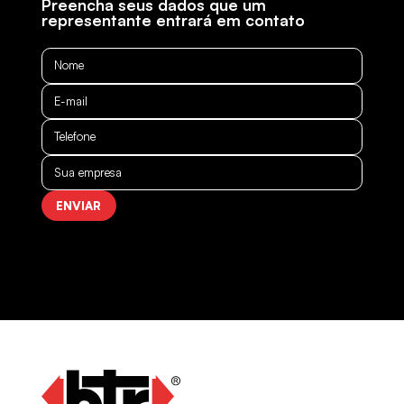
Preencha seus dados que um
representante entrará em contato
Rua da Lagoa, 106/134
Cidade Industrial Satélite de SP, CEP 07232-
152
(11) 2412-7128
saopaulo@btrtransportes.com.br
CURITIBA – PR
Rua Vanderlei Moreno, 12.450
Planta Laranjeiras. CEP 83075-020