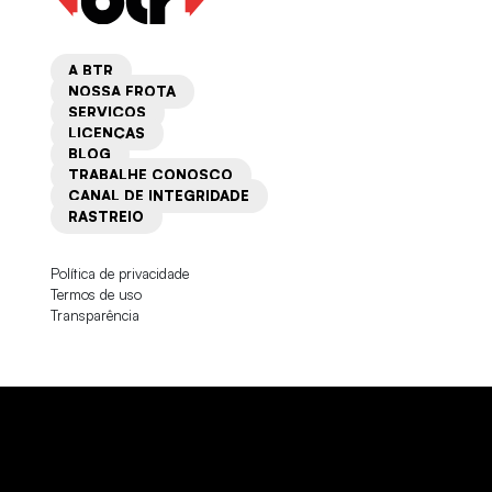
(45) 98825-8448
A BTR
curitiba@btrtransportes.com.br
NOSSA FROTA
SERVIÇOS
LICENÇAS
BLOG
TRABALHE CONOSCO
CANAL DE INTEGRIDADE
RASTREIO
PORTO ALEGRE – RS
Política de privacidade
Termos de uso
Transparência
Av. João Elustondo Filho, 70
Bairro Sarandi, CEP 91140-410
(51) 3364-4844
portoalegre@btrtransportes.com.br