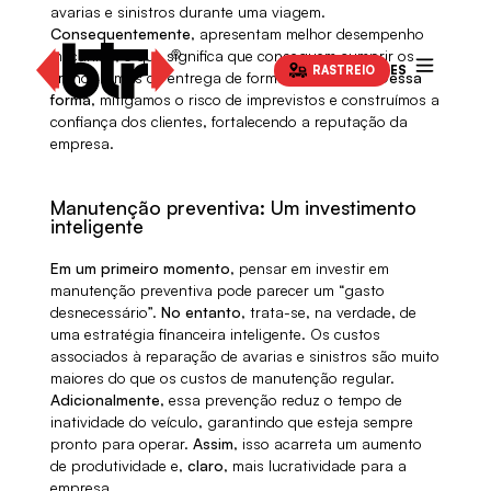
avarias e sinistros durante uma viagem.
Consequentemente
, apresentam melhor desempenho
mecânico, o que significa que conseguem cumprir os
RASTREIO
ES
cronogramas de entrega de forma consistente.
Dessa
forma
, mitigamos o risco de imprevistos e construímos a
confiança dos clientes, fortalecendo a reputação da
empresa.
Manutenção preventiva: Um investimento
inteligente
Em um primeiro momento
, pensar em investir em
manutenção preventiva pode parecer um “gasto
desnecessário”.
No entanto
, trata-se, na verdade, de
uma estratégia financeira inteligente. Os custos
associados à reparação de avarias e sinistros são muito
maiores do que os custos de manutenção regular.
Adicionalmente
, essa prevenção reduz o tempo de
inatividade do veículo, garantindo que esteja sempre
pronto para operar.
Assim
, isso acarreta um aumento
de produtividade e,
claro
, mais lucratividade para a
empresa.