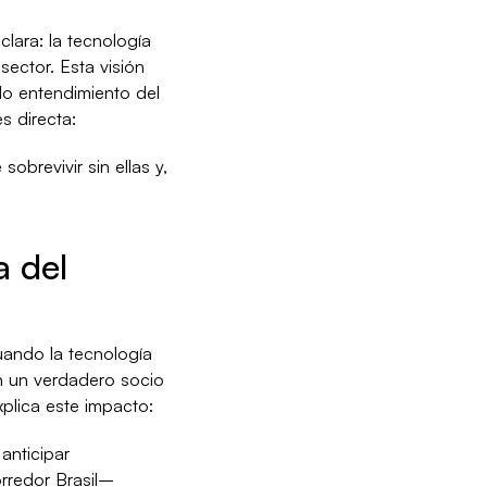
clara: la tecnología
sector. Esta visión
do entendimiento del
s directa:
obrevivir sin ellas y,
a del
Cuando la tecnología
n un verdadero socio
plica este impacto:
anticipar
orredor Brasil–