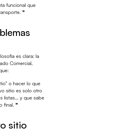
nta funcional que
ransporte. ❞
oblemas
osofía es clara: la
gado Comercial,
que:
tio” o hacer lo que
o sitio es solo otro
as listas… y que sabe
 final. ❞
o sitio