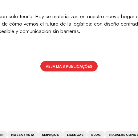
n solo teoría. Hoy se materializan en nuestro nuevo hogar dig
a de cómo vemos el futuro de la logística: con diseño centrad
esible y comunicación sin barreras.
VEJA MAIS PUBLICAÇÕES
TR
NOSSA FROTA
SERVIÇOS
LICENÇAS
BLOG
TRABALHE CONO